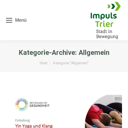
Menü
Kategorie-Archive:
Allgemein
Sie befinden sich hier:
Start
Kategorie "Allgemein"