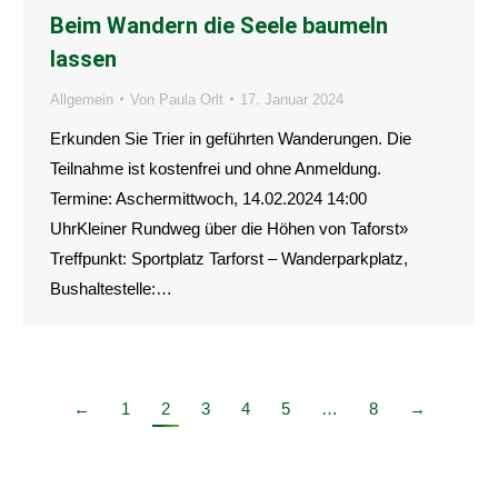
Beim Wandern die Seele baumeln
lassen
Allgemein
Von
Paula Orlt
17. Januar 2024
Erkunden Sie Trier in geführten Wanderungen. Die
Teilnahme ist kostenfrei und ohne Anmeldung.
Termine: Aschermittwoch, 14.02.2024 14:00
UhrKleiner Rundweg über die Höhen von Taforst»
Treffpunkt: Sportplatz Tarforst – Wanderparkplatz,
Bushaltestelle:…
←
1
2
3
4
5
…
8
→