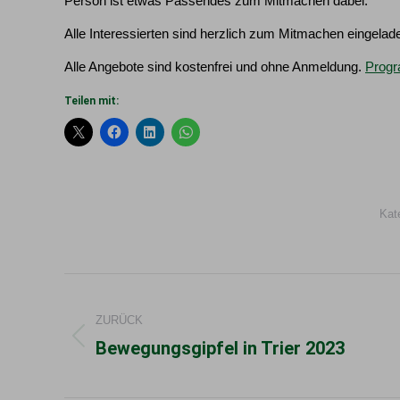
Person ist etwas Passendes zum Mitmachen dabei.
Alle Interessierten sind herzlich zum Mitmachen eingelad
Alle Angebote sind kostenfrei und ohne Anmeldung.
Prog
Teilen mit:
Kat
Kommentarnavigation
ZURÜCK
Bewegungsgipfel in Trier 2023
Vorheriger
Beitrag: