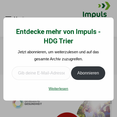
Menü
Entdecke mehr von Impuls -
HDG Trier
Zeit für Gesundheit: Online-Angebote
Jetzt abonnieren, um weiterzulesen und auf das
für Sie!
gesamte Archiv zuzugreifen.
Sie befinden sich hier:
Gib deine E-Mail-Adresse ein ...
Start
Allgemein
Zeit für Gesundheit: Online-Angebote für…
Abonnieren
Weiterlesen