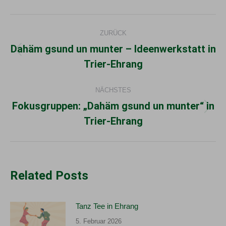
Kommentarnavigation
ZURÜCK
Dahäm gsund un munter – Ideenwerkstatt in
Vorheriger
Trier-Ehrang
Beitrag:
NÄCHSTES
Fokusgruppen: „Dahäm gsund un munter“ in
Nächster
Trier-Ehrang
Beitrag:
Related Posts
Tanz Tee in Ehrang
5. Februar 2026