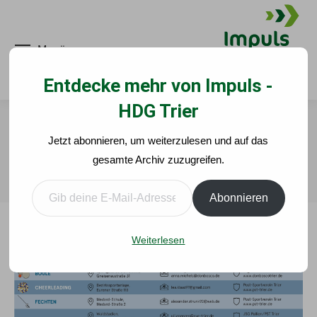
Menü
Entdecke mehr von Impuls -
HDG Trier
SPORTANGEBOTE IN TRIER-
Jetzt abonnieren, um weiterzulesen und auf das
WEST/PALLIEN
gesamte Archiv zuzugreifen.
Sie befinden sich hier:
Gib deine E-Mail-Adresse ein ...
Start
Allgemein
SPORTANGEBOTE IN TRIER-WEST/PALLIEN
Abonnieren
Weiterlesen