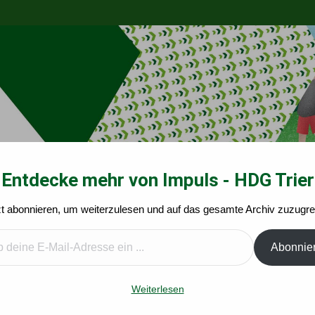
Entdecke mehr von Impuls - HDG Trier
zt abonnieren, um weiterzulesen und auf das gesamte Archiv zuzugrei
Impuls-Angebote
Kalender
Leichte Wege
Ide
Abonnie
sychische Belastung Erwerbsloser
Weiterlesen
tung Erwerbsloser Trier