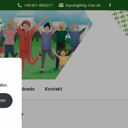
+49 651-4362217
impuls@hdg-trier.de
Faceboo
page
opens
in
new
window
fen.
e
Downloads
Kontakt
ren
 Trier