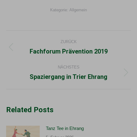
Kategorie:
Allgemein
Kommentarnavigation
ZURÜCK
Fachforum Prävention 2019
Vorheriger
Beitrag:
NÄCHSTES
Spaziergang in Trier Ehrang
Nächster
Beitrag:
Related Posts
Tanz Tee in Ehrang