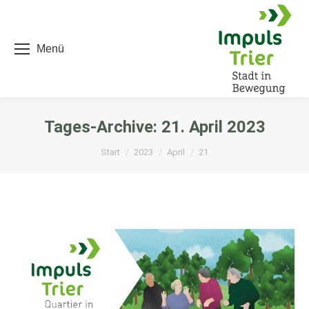
Menü
Tages-Archive:
21. April 2023
Sie befinden sich hier:
Start
2023
April
21