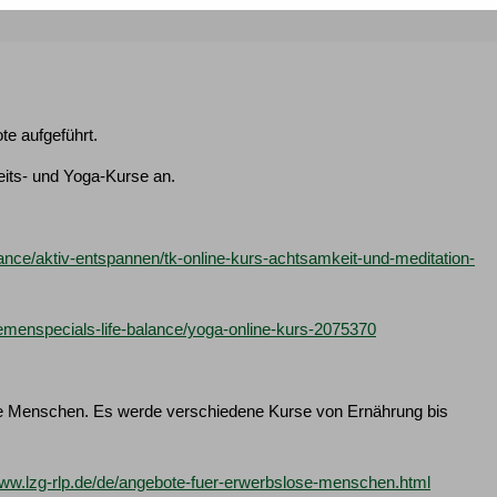
te aufgeführt.
eits- und Yoga-Kurse an.
lance/aktiv-entspannen/tk-online-kurs-achtsamkeit-und-meditation-
hemenspecials-life-balance/yoga-online-kurs-2075370
ose Menschen. Es werde verschiedene Kurse von Ernährung bis
www.lzg-rlp.de/de/angebote-fuer-erwerbslose-menschen.html