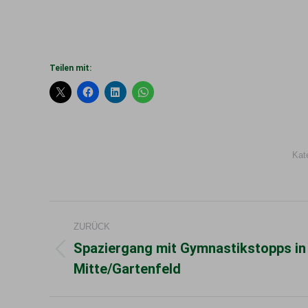
Teilen mit:
Kat
Kommentarnavigation
ZURÜCK
Spaziergang mit Gymnastikstopps in
Vorheriger
Mitte/Gartenfeld
Beitrag: