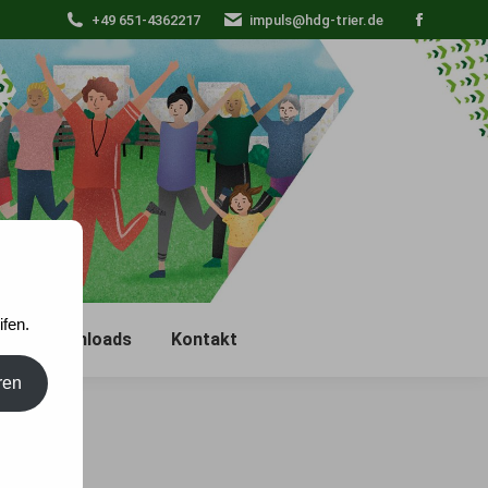
+49 651-4362217
impuls@hdg-trier.de
Faceboo
page
opens
in
new
window
fen.
e
Downloads
Kontakt
ren