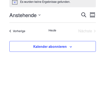
Es wurden keine Ergebnisse gefunden.
Hinweis
Anstehende
Veranst
Vera
Suche
Zusamme
Datum
Suche
Ansi
auswählen.
Navi
Heute
Nächste
und
Veranstaltungen
Vorherige
Veranstalt
Ansichte
Kalender abonnieren
Navigati