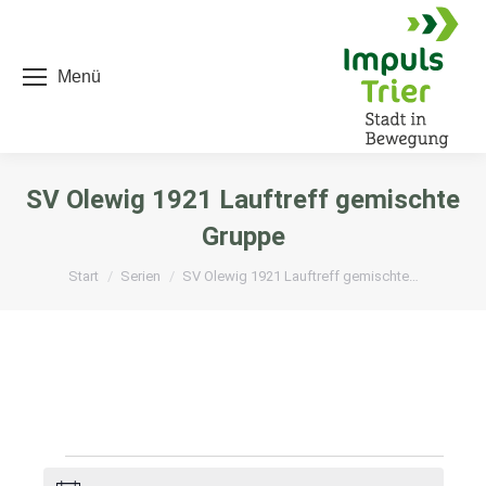
Menü
SV Olewig 1921 Lauftreff gemischte
Gruppe
Sie befinden sich hier:
Start
Serien
SV Olewig 1921 Lauftreff gemischte…
Veranstaltungen