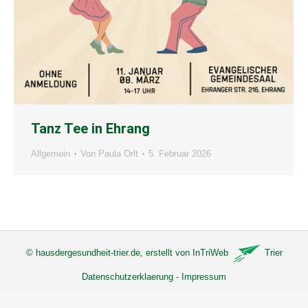
Tanz Tee in Ehrang
Allgemein
Von
Paula Orlt
5. Februar 2026
©
hausdergesundheit-trier.de
, erstellt von
InTriWeb
Trier
Datenschutzerklaerung
-
Impressum