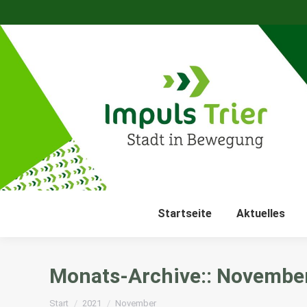
Startseite
Aktuelles
Monats-Archive::
Novembe
Sie befinden sich hier:
Start
2021
November