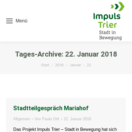
Menü
Tages-Archive:
22. Januar 2018
Sie befinden sich hier:
Start
2018
Januar
22
Stadtteilgespräch Mariahof
Allgemein
Von
Paula Orlt
22. Januar 2018
Das Projekt Impuls Trier – Stadt in Bewegung hat sich