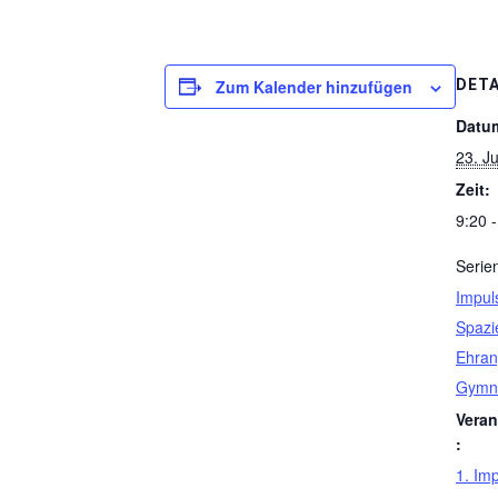
Zum Kalender hinzufügen
DETA
Datu
23. J
Zeit:
9:20 
Serie
Impuls
Spazi
Ehran
Gymna
Veran
:
1. Im