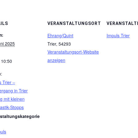
ILS
VERANSTALTUNGSORT
VERANSTALT
m:
Ehrang/Quint
Impuls Trier
uni 2025
Trier
,
54293
Veranstaltungsort-Website
anzeigen
- 10:50
n:
 Trier –
ergang in Trier
g mit kleinen
stik-Stopps
staltungskategorie
puls