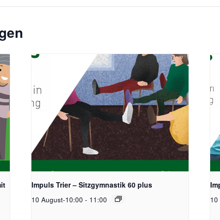
ngen
it
Impuls Trier – Sitzgymnastik 60 plus
Imp
10 August-10:00
-
11:00
10