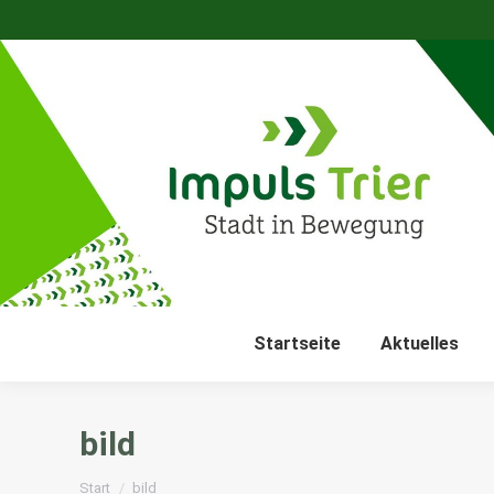
Startseite
Aktuelles
bild
Sie befinden sich hier:
Start
bild