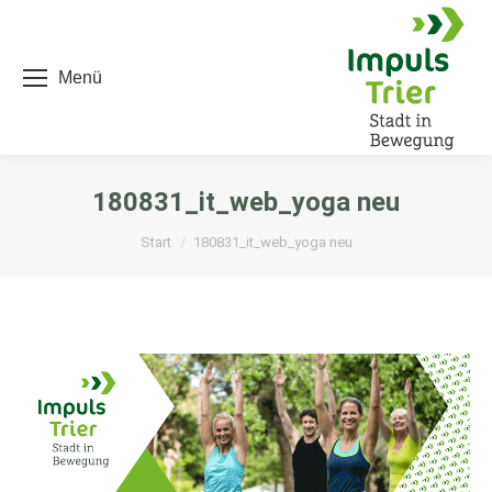
Menü
180831_it_web_yoga neu
Sie befinden sich hier:
Start
180831_it_web_yoga neu